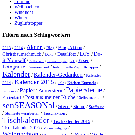
Termine
Weihnachten
Windlicht
Winter
Zugluftstopper
Filtern nach Schlagwörtern
Aktion
/
/
/
/
Blog-Aktion
/
2013
2014
Blog
DIY
Do-
Christbaumschmuck
/
/
Detailfoto
/
/
Deko
it-Yourself
/
/
/
Essen
/
Erdbeeren
Erinnerungsteppich
Fotografie
/
/
/
Gewinnspiel
Individuelle Zugluftstopper
Kalender
Kalender-Gedanken
/
/
Kalender
Kalender 2015
/
/
/
/
2014
kalt
Küchen-Kumpels
Papiersterne
Papier
Papierstern
/
/
/
/
Panorama
Post aus meiner Küche
/
/
/
Plotterdatei
Selbstmachen
senSEASONal
Stern
/
/
Sterne
/
Stoffreste
/
/
/
Stoffreste verarbeiten
Tauschaktion
Tischkalender
/
Tischkalender 2015
/
Tischkalender 2016
/
/
Vorankündigung
Weihnachten
Winter
/
/
/
Wolle
/