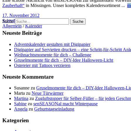
Eine schöne Nachricht von senSEASONal zur beginnenden Vorweihnach
Zauberhaft“
in Mössingen. Unser komplettes Kalendersortiment
...
m
17. November 2012
Schreibe einen Kommentar
Suche
Allgemein
/
Kalender
Neueste Beiträge
Adventskalender gestalten mit Digipapier
Digipapier auf Servietten drucken – eine Schritt-für-Schritt Anl
Weihnachtsmomente für dich – Challenge
Gruselmomente für dich – DIY-Idee Halloween-Licht
Ostereier mit Tattoos verzieren
Neueste Kommentare
Susanne
zu
Gruselmomente für dich – DIY-Idee Halloween-Li
Marta
zu
Neue Türwärmer
Martina
zu
Zugluftstopper für Selber-Füller – für jeden Geschm
Sabine
zu
senSEASONal macht Winterpause
Angela
zu
Geburtstagseinladung
Kategorien