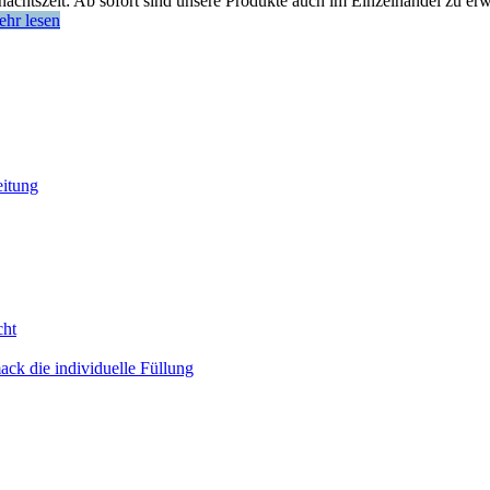
tszeit: Ab sofort sind unsere Produkte auch im Einzelhandel zu erwe
ehr lesen
eitung
cht
ack die individuelle Füllung