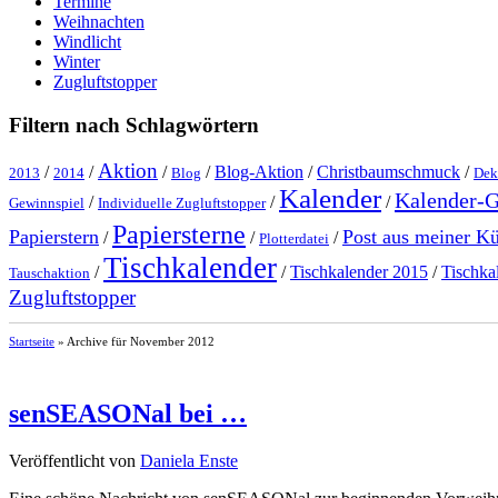
Termine
Weihnachten
Windlicht
Winter
Zugluftstopper
Filtern nach Schlagwörtern
Aktion
/
/
/
/
Blog-Aktion
/
Christbaumschmuck
/
2013
2014
Blog
Dek
Kalender
Kalender-
/
/
/
Gewinnspiel
Individuelle Zugluftstopper
Papiersterne
Papierstern
Post aus meiner K
/
/
/
Plotterdatei
Tischkalender
/
/
Tischkalender 2015
/
Tischka
Tauschaktion
Zugluftstopper
Startseite
»
Archive für November 2012
senSEASONal bei …
Veröffentlicht von
Daniela Enste