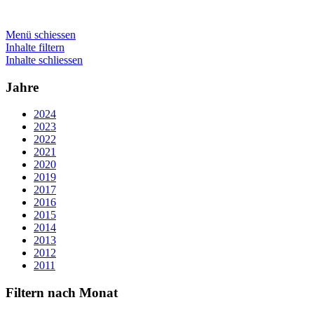
Menü schiessen
Inhalte filtern
Inhalte schliessen
Jahre
2024
2023
2022
2021
2020
2019
2017
2016
2015
2014
2013
2012
2011
Filtern nach Monat