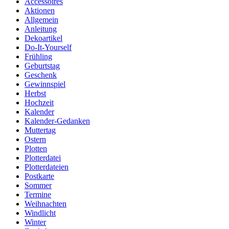
Accessoires
Aktionen
Allgemein
Anleitung
Dekoartikel
Do-It-Yourself
Frühling
Geburtstag
Geschenk
Gewinnspiel
Herbst
Hochzeit
Kalender
Kalender-Gedanken
Muttertag
Ostern
Plotten
Plotterdatei
Plotterdateien
Postkarte
Sommer
Termine
Weihnachten
Windlicht
Winter