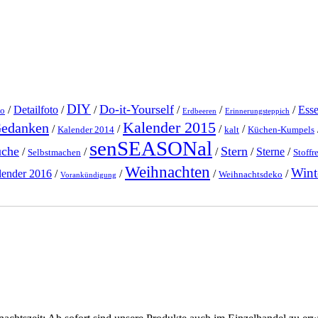
DIY
Do-it-Yourself
/
Detailfoto
/
/
/
/
/
Ess
o
Erdbeeren
Erinnerungsteppich
Kalender 2015
Gedanken
/
/
/
/
Kalender 2014
kalt
Küchen-Kumpels
senSEASONal
üche
Stern
/
/
/
/
Sterne
/
Selbstmachen
Stoffr
Weihnachten
Wint
lender 2016
/
/
/
/
Weihnachtsdeko
Vorankündigung