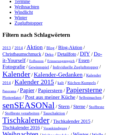
Termine
Weihnachten
Windlicht
Winter
Zugluftstopper
Filtern nach Schlagwörtern
Aktion
/
/
/
/
Blog-Aktion
/
2013
2014
Blog
DIY
Do-
Christbaumschmuck
/
/
Detailfoto
/
/
Deko
it-Yourself
/
/
/
Essen
/
Erdbeeren
Erinnerungsteppich
Fotografie
/
/
/
Gewinnspiel
Individuelle Zugluftstopper
Kalender
Kalender-Gedanken
/
/
Kalender
Kalender 2015
/
/
/
/
2014
kalt
Küchen-Kumpels
Papiersterne
Papier
Papierstern
/
/
/
/
Panorama
Post aus meiner Küche
/
/
/
Plotterdatei
Selbstmachen
senSEASONal
Stern
/
/
Sterne
/
Stoffreste
/
/
/
Stoffreste verarbeiten
Tauschaktion
Tischkalender
/
Tischkalender 2015
/
Tischkalender 2016
/
/
Vorankündigung
Weihnachten
Winter
/
/
/
Wolle
/