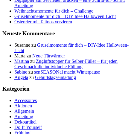
Digipapier auf Servietten drucken – eine Schritt-für-Schritt
Anleitung
Weihnachtsmomente für dich – Challenge
Gruselmomente für dich – DIY-Idee Halloween-Licht
Ostereier mit Tattoos verzieren
Neueste Kommentare
Susanne
zu
Gruselmomente für dich – DIY-Idee Halloween-
Licht
Marta
zu
Neue Türwärmer
Martina
zu
Zugluftstopper für Selber-Füller – für jeden
Geschmack die individuelle Füllung
Sabine
zu
senSEASONal macht Winterpause
Angela
zu
Geburtstagseinladung
Kategorien
Accessoires
Aktionen
Allgemein
Anleitung
Dekoartikel
Do-It-Yourself
Frühling