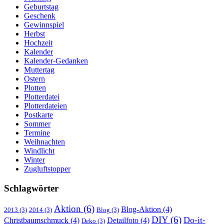
Geburtstag
Geschenk
Gewinnspiel
Herbst
Hochzeit
Kalender
Kalender-Gedanken
Muttertag
Ostern
Plotten
Plotterdatei
Plotterdateien
Postkarte
Sommer
Termine
Weihnachten
Windlicht
Winter
Zugluftstopper
Schlagwörter
Aktion
(6)
Blog-Aktion
(4)
2013
(3)
2014
(3)
Blog
(3)
DIY
(6)
Do-it-
Christbaumschmuck
(4)
Detailfoto
(4)
Deko
(3)