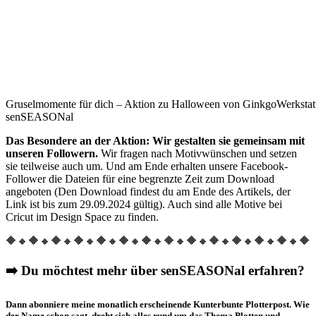
Gruselmomente für dich – Aktion zu Halloween von GinkgoWerkstat
senSEASONal
Das Besondere an der Aktion: Wir gestalten sie gemeinsam mit
unseren Followern.
Wir fragen nach Motivwünschen und setzen
sie teilweise auch um. Und am Ende erhalten unsere Facebook-
Follower die Dateien für eine begrenzte Zeit zum Download
angeboten (Den Download findest du am Ende des Artikels, der
Link ist bis zum 29.09.2024 gültig). Auch sind alle Motive bei
Cricut im Design Space zu finden.
🔶🔸🔶🔸🔶🔸🔶🔸🔶🔸🔶🔸🔶🔸🔶🔸🔶🔸🔶🔸🔶🔸🔶🔸🔶🔸🔶
➡️ Du möchtest mehr über senSEASONal erfahren?
Dann abonniere meine monatlich erscheinende Kunterbunte Plotterpost. Wie
der Name schon sagt, dreht sich alles rund um das Thema Plotten und