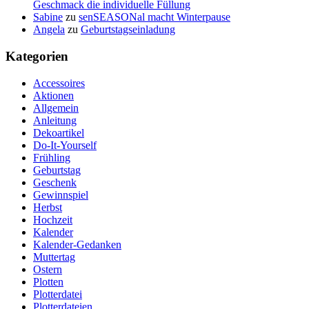
Geschmack die individuelle Füllung
Sabine
zu
senSEASONal macht Winterpause
Angela
zu
Geburtstagseinladung
Kategorien
Accessoires
Aktionen
Allgemein
Anleitung
Dekoartikel
Do-It-Yourself
Frühling
Geburtstag
Geschenk
Gewinnspiel
Herbst
Hochzeit
Kalender
Kalender-Gedanken
Muttertag
Ostern
Plotten
Plotterdatei
Plotterdateien