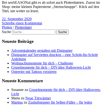
Bei senSEASONal gibt es ab sofort auch Plotterdateien. Zuerst im
Shop: meine kleinen Papiersterne „Sternschnuppe“. Klick auf den
Titel, um weiter zu lesen.
22. September 2020
Schreibe einen Kommentar
Plotten
/
Plotterdatei
Suche
Neueste Beiträge
Adventskalender gestalten mit Digipapier
Digipapier auf Servietten drucken – eine Schritt-für-Schritt
Anleitung
Weihnachtsmomente für dich – Challenge
Gruselmomente für dich – DIY-Idee Halloween-Licht
Ostereier mit Tattoos verzieren
Neueste Kommentare
Susanne
zu
Gruselmomente für dich – DIY-Idee Halloween-
Licht
Marta
zu
Neue Türwärmer
Martina
zu
Zugluftstopper für Selber-Füller – für jeden