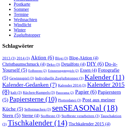
Postkarte
Sommer
Termine
Weihnachten
Windlicht
Winter
Zugluftstopper
Schlagwörter
Aktion
(6)
Blog-Aktion
(4)
2013
(3)
2014
(3)
Blog
(3)
DIY
(6)
Do-it-
Christbaumschmuck
(4)
Detailfoto
(4)
Deko
(3)
Yourself
(5)
Fotografie
Essen
(4)
Erdbeeren
(2)
Erinnerungsteppich
(2)
Kalender
(11)
(5)
Gewinnspiel
(3)
Individuelle Zugluftstopper
(3)
Kalender 2015
Kalender-Gedanken
(7)
Kalender 2014
(3)
(8)
Papier
(6)
Papierstern
kalt
(3)
Küchen-Kumpels
(3)
Panorama
(2)
Papiersterne
(10)
(5)
Post aus meiner
Plotterdatei
(3)
senSEASONal
(18)
Küche
(5)
Selbstmachen
(3)
Stern
(5)
Sterne
(4)
Stoffreste
(3)
Stoffreste verarbeiten
(3)
Tauschaktion
Tischkalender
(14)
Tischkalender 2015
(4)
(3)