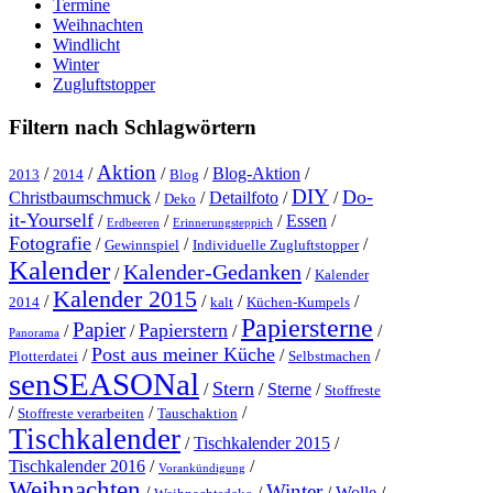
Termine
Weihnachten
Windlicht
Winter
Zugluftstopper
Filtern nach Schlagwörtern
Aktion
/
/
/
/
Blog-Aktion
/
2013
2014
Blog
DIY
Do-
Christbaumschmuck
/
/
Detailfoto
/
/
Deko
it-Yourself
/
/
/
Essen
/
Erdbeeren
Erinnerungsteppich
Fotografie
/
/
/
Gewinnspiel
Individuelle Zugluftstopper
Kalender
Kalender-Gedanken
/
/
Kalender
Kalender 2015
/
/
/
/
2014
kalt
Küchen-Kumpels
Papiersterne
Papier
Papierstern
/
/
/
/
Panorama
Post aus meiner Küche
/
/
/
Plotterdatei
Selbstmachen
senSEASONal
Stern
/
/
Sterne
/
Stoffreste
/
/
/
Stoffreste verarbeiten
Tauschaktion
Tischkalender
/
Tischkalender 2015
/
Tischkalender 2016
/
/
Vorankündigung
Weihnachten
Winter
/
/
/
Wolle
/