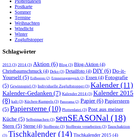
Plotterdateien
Postkarte
Sommer
Termine
Weihnachten
Windlicht
Winter
Zugluftstopper
Schlagwörter
Aktion
(6)
Blog-Aktion
(4)
2013
(3)
2014
(3)
Blog
(3)
DIY
(6)
Do-it-
Christbaumschmuck
(4)
Detailfoto
(4)
Deko
(3)
Yourself
(5)
Fotografie
Essen
(4)
Erdbeeren
(2)
Erinnerungsteppich
(2)
Kalender
(11)
(5)
Gewinnspiel
(3)
Individuelle Zugluftstopper
(3)
Kalender 2015
Kalender-Gedanken
(7)
Kalender 2014
(3)
(8)
Papier
(6)
Papierstern
kalt
(3)
Küchen-Kumpels
(3)
Panorama
(2)
Papiersterne
(10)
(5)
Post aus meiner
Plotterdatei
(3)
senSEASONal
(18)
Küche
(5)
Selbstmachen
(3)
Stern
(5)
Sterne
(4)
Stoffreste
(3)
Stoffreste verarbeiten
(3)
Tauschaktion
Tischkalender
(14)
Tischkalender 2015
(4)
(3)