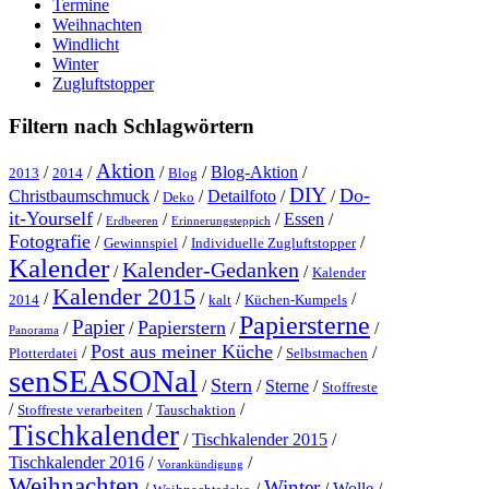
Termine
Weihnachten
Windlicht
Winter
Zugluftstopper
Filtern nach Schlagwörtern
Aktion
/
/
/
/
Blog-Aktion
/
2013
2014
Blog
DIY
Do-
Christbaumschmuck
/
/
Detailfoto
/
/
Deko
it-Yourself
/
/
/
Essen
/
Erdbeeren
Erinnerungsteppich
Fotografie
/
/
/
Gewinnspiel
Individuelle Zugluftstopper
Kalender
Kalender-Gedanken
/
/
Kalender
Kalender 2015
/
/
/
/
2014
kalt
Küchen-Kumpels
Papiersterne
Papier
Papierstern
/
/
/
/
Panorama
Post aus meiner Küche
/
/
/
Plotterdatei
Selbstmachen
senSEASONal
Stern
/
/
Sterne
/
Stoffreste
/
/
/
Stoffreste verarbeiten
Tauschaktion
Tischkalender
/
Tischkalender 2015
/
Tischkalender 2016
/
/
Vorankündigung
Weihnachten
Winter
/
/
/
Wolle
/