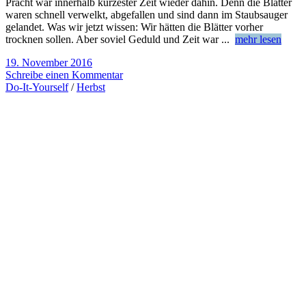
Pracht war innerhalb kürzester Zeit wieder dahin. Denn die Blätter
waren schnell verwelkt, abgefallen und sind dann im Staubsauger
gelandet. Was wir jetzt wissen: Wir hätten die Blätter vorher
trocknen sollen. Aber soviel Geduld und Zeit war
...
mehr lesen
19. November 2016
Schreibe einen Kommentar
Do-It-Yourself
/
Herbst