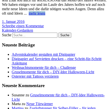
sein Zitat soll auch für senSEASONal das Motto des Jahres werden.
Wir haben einiges vor und im Laufe des Jahres hoffen wir auf noch
mehr neue Ideen und die dafür nötigen wachen Augen. Denn allzu
oft sind Ideen
...
mehr lesen
1. Januar 2016
Schreibe einen Kommentar
Kalender-Gedanken
Suche
Neueste Beiträge
Adventskalender gestalten mit Digipapier
Digipapier auf Servietten drucken – eine Schritt-für-Schritt
Anleitung
Weihnachtsmomente für dich – Challenge
Gruselmomente für dich – DIY-Idee Halloween-Licht
Ostereier mit Tattoos verzieren
Neueste Kommentare
Susanne
zu
Gruselmomente für dich – DIY-Idee Halloween-
Licht
Marta
zu
Neue Türwärmer
Martina
zu
Zugluftstopper für Selber-Füller – für jeden