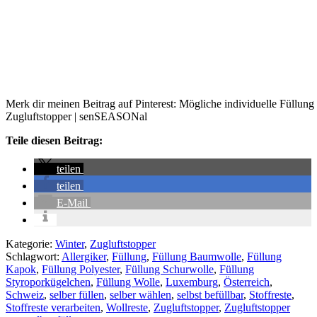
Merk dir meinen Beitrag auf Pinterest: Mögliche individuelle Füllung 
Zugluftstopper | senSEASONal
Teile diesen Beitrag:
teilen
teilen
E-Mail
Kategorie:
Winter
,
Zugluftstopper
Schlagwort:
Allergiker
,
Füllung
,
Füllung Baumwolle
,
Füllung
Kapok
,
Füllung Polyester
,
Füllung Schurwolle
,
Füllung
Styroporkügelchen
,
Füllung Wolle
,
Luxemburg
,
Österreich
,
Schweiz
,
selber füllen
,
selber wählen
,
selbst befüllbar
,
Stoffreste
,
Stoffreste verarbeiten
,
Wollreste
,
Zugluftstopper
,
Zugluftstopper