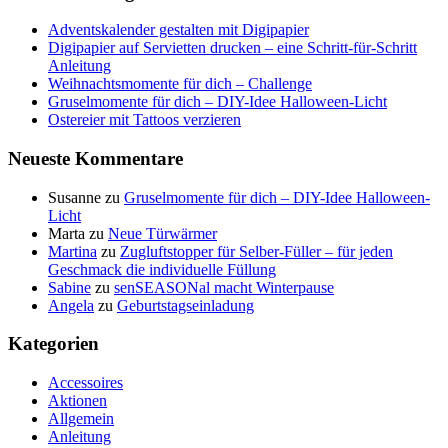
Adventskalender gestalten mit Digipapier
Digipapier auf Servietten drucken – eine Schritt-für-Schritt
Anleitung
Weihnachtsmomente für dich – Challenge
Gruselmomente für dich – DIY-Idee Halloween-Licht
Ostereier mit Tattoos verzieren
Neueste Kommentare
Susanne
zu
Gruselmomente für dich – DIY-Idee Halloween-
Licht
Marta
zu
Neue Türwärmer
Martina
zu
Zugluftstopper für Selber-Füller – für jeden
Geschmack die individuelle Füllung
Sabine
zu
senSEASONal macht Winterpause
Angela
zu
Geburtstagseinladung
Kategorien
Accessoires
Aktionen
Allgemein
Anleitung