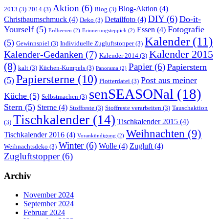
Aktion
(6)
Blog-Aktion
(4)
2013
(3)
2014
(3)
Blog
(3)
DIY
(6)
Do-it-
Christbaumschmuck
(4)
Detailfoto
(4)
Deko
(3)
Yourself
(5)
Fotografie
Essen
(4)
Erdbeeren
(2)
Erinnerungsteppich
(2)
Kalender
(11)
(5)
Gewinnspiel
(3)
Individuelle Zugluftstopper
(3)
Kalender 2015
Kalender-Gedanken
(7)
Kalender 2014
(3)
(8)
Papier
(6)
Papierstern
kalt
(3)
Küchen-Kumpels
(3)
Panorama
(2)
Papiersterne
(10)
(5)
Post aus meiner
Plotterdatei
(3)
senSEASONal
(18)
Küche
(5)
Selbstmachen
(3)
Stern
(5)
Sterne
(4)
Stoffreste
(3)
Stoffreste verarbeiten
(3)
Tauschaktion
Tischkalender
(14)
Tischkalender 2015
(4)
(3)
Weihnachten
(9)
Tischkalender 2016
(4)
Vorankündigung
(2)
Winter
(6)
Wolle
(4)
Zugluft
(4)
Weihnachtsdeko
(3)
Zugluftstopper
(6)
Archiv
November 2024
September 2024
Februar 2024