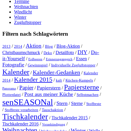
Termine
Weihnachten
Windlicht
Winter
Zugluftstopper
Filtern nach Schlagwörtern
Aktion
/
/
/
/
Blog-Aktion
/
2013
2014
Blog
DIY
Do-
Christbaumschmuck
/
/
Detailfoto
/
/
Deko
it-Yourself
/
/
/
Essen
/
Erdbeeren
Erinnerungsteppich
Fotografie
/
/
/
Gewinnspiel
Individuelle Zugluftstopper
Kalender
Kalender-Gedanken
/
/
Kalender
Kalender 2015
/
/
/
/
2014
kalt
Küchen-Kumpels
Papiersterne
Papier
Papierstern
/
/
/
/
Panorama
Post aus meiner Küche
/
/
/
Plotterdatei
Selbstmachen
senSEASONal
Stern
/
/
Sterne
/
Stoffreste
/
/
/
Stoffreste verarbeiten
Tauschaktion
Tischkalender
/
Tischkalender 2015
/
Tischkalender 2016
/
/
Vorankündigung
Weihnachten
Winter
/
/
/
Wolle
/