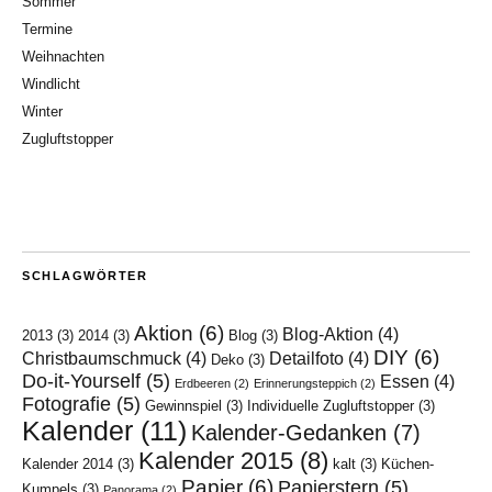
Sommer
Termine
Weihnachten
Windlicht
Winter
Zugluftstopper
SCHLAGWÖRTER
Aktion
(6)
Blog-Aktion
(4)
2013
(3)
2014
(3)
Blog
(3)
DIY
(6)
Christbaumschmuck
(4)
Detailfoto
(4)
Deko
(3)
Do-it-Yourself
(5)
Essen
(4)
Erdbeeren
(2)
Erinnerungsteppich
(2)
Fotografie
(5)
Gewinnspiel
(3)
Individuelle Zugluftstopper
(3)
Kalender
(11)
Kalender-Gedanken
(7)
Kalender 2015
(8)
Kalender 2014
(3)
kalt
(3)
Küchen-
Papier
(6)
Papierstern
(5)
Kumpels
(3)
Panorama
(2)