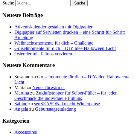
Suche
Neueste Beiträge
Adventskalender gestalten mit Digipapier
Digipapier auf Servietten drucken – eine Schritt-für-Schritt
Anleitung
Weihnachtsmomente für dich – Challenge
Gruselmomente für dich – DIY-Idee Halloween-Licht
Ostereier mit Tattoos verzieren
Neueste Kommentare
Susanne
zu
Gruselmomente für dich – DIY-Idee Halloween-
Licht
Marta
zu
Neue Türwärmer
Martina
zu
Zugluftstopper für Selber-Füller – für jeden
Geschmack die individuelle Füllung
Sabine
zu
senSEASONal macht Winterpause
Angela
zu
Geburtstagseinladung
Kategorien
Accessoires