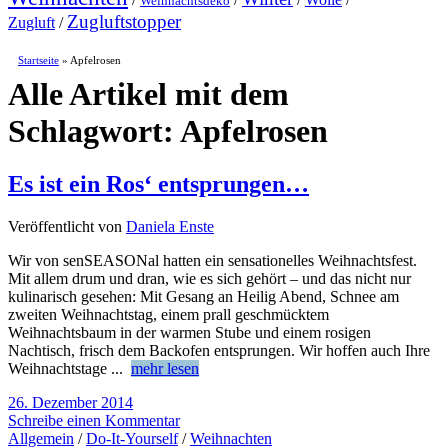
Weihnachtsdeko
Zugluftstopper
Zugluft
/
Startseite
»
Apfelrosen
Alle Artikel mit dem
Schlagwort:
Apfelrosen
Es ist ein Ros‘ entsprungen…
Veröffentlicht von
Daniela Enste
Wir von senSEASONal hatten ein sensationelles Weihnachtsfest.
Mit allem drum und dran, wie es sich gehört – und das nicht nur
kulinarisch gesehen: Mit Gesang an Heilig Abend, Schnee am
zweiten Weihnachtstag, einem prall geschmücktem
Weihnachtsbaum in der warmen Stube und einem rosigen
Nachtisch, frisch dem Backofen entsprungen. Wir hoffen auch Ihre
Weihnachtstage
...
mehr lesen
26. Dezember 2014
Schreibe einen Kommentar
Allgemein
/
Do-It-Yourself
/
Weihnachten