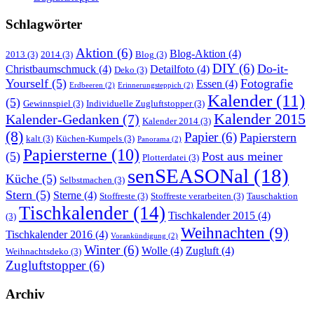
Schlagwörter
Aktion
(6)
Blog-Aktion
(4)
2013
(3)
2014
(3)
Blog
(3)
DIY
(6)
Do-it-
Christbaumschmuck
(4)
Detailfoto
(4)
Deko
(3)
Yourself
(5)
Fotografie
Essen
(4)
Erdbeeren
(2)
Erinnerungsteppich
(2)
Kalender
(11)
(5)
Gewinnspiel
(3)
Individuelle Zugluftstopper
(3)
Kalender 2015
Kalender-Gedanken
(7)
Kalender 2014
(3)
(8)
Papier
(6)
Papierstern
kalt
(3)
Küchen-Kumpels
(3)
Panorama
(2)
Papiersterne
(10)
(5)
Post aus meiner
Plotterdatei
(3)
senSEASONal
(18)
Küche
(5)
Selbstmachen
(3)
Stern
(5)
Sterne
(4)
Stoffreste
(3)
Stoffreste verarbeiten
(3)
Tauschaktion
Tischkalender
(14)
Tischkalender 2015
(4)
(3)
Weihnachten
(9)
Tischkalender 2016
(4)
Vorankündigung
(2)
Winter
(6)
Wolle
(4)
Zugluft
(4)
Weihnachtsdeko
(3)
Zugluftstopper
(6)
Archiv