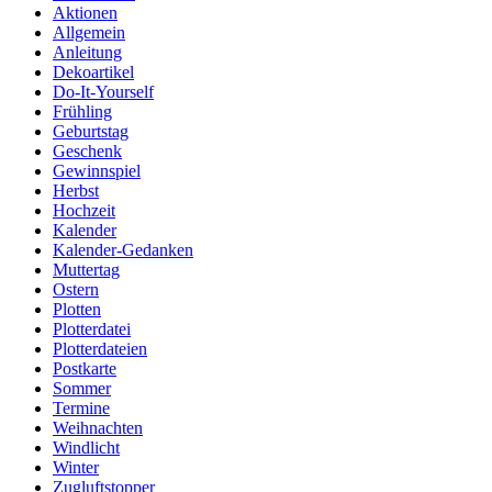
Aktionen
Allgemein
Anleitung
Dekoartikel
Do-It-Yourself
Frühling
Geburtstag
Geschenk
Gewinnspiel
Herbst
Hochzeit
Kalender
Kalender-Gedanken
Muttertag
Ostern
Plotten
Plotterdatei
Plotterdateien
Postkarte
Sommer
Termine
Weihnachten
Windlicht
Winter
Zugluftstopper