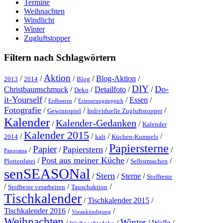
Termine
Weihnachten
Windlicht
Winter
Zugluftstopper
Filtern nach Schlagwörtern
Aktion
/
/
/
/
Blog-Aktion
/
2013
2014
Blog
DIY
Do-
Christbaumschmuck
/
/
Detailfoto
/
/
Deko
it-Yourself
/
/
/
Essen
/
Erdbeeren
Erinnerungsteppich
Fotografie
/
/
/
Gewinnspiel
Individuelle Zugluftstopper
Kalender
Kalender-Gedanken
/
/
Kalender
Kalender 2015
/
/
/
/
2014
kalt
Küchen-Kumpels
Papiersterne
Papier
Papierstern
/
/
/
/
Panorama
Post aus meiner Küche
/
/
/
Plotterdatei
Selbstmachen
senSEASONal
Stern
/
/
Sterne
/
Stoffreste
/
/
/
Stoffreste verarbeiten
Tauschaktion
Tischkalender
/
Tischkalender 2015
/
Tischkalender 2016
/
/
Vorankündigung
Weihnachten
Winter
/
/
/
Wolle
/