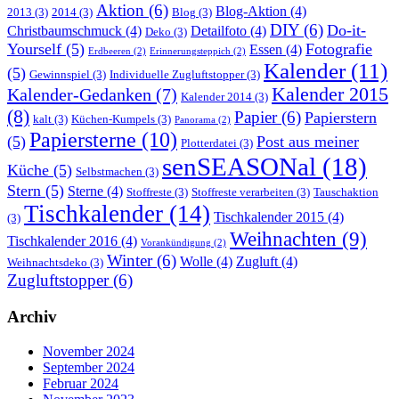
Aktion
(6)
Blog-Aktion
(4)
2013
(3)
2014
(3)
Blog
(3)
DIY
(6)
Do-it-
Christbaumschmuck
(4)
Detailfoto
(4)
Deko
(3)
Yourself
(5)
Fotografie
Essen
(4)
Erdbeeren
(2)
Erinnerungsteppich
(2)
Kalender
(11)
(5)
Gewinnspiel
(3)
Individuelle Zugluftstopper
(3)
Kalender 2015
Kalender-Gedanken
(7)
Kalender 2014
(3)
(8)
Papier
(6)
Papierstern
kalt
(3)
Küchen-Kumpels
(3)
Panorama
(2)
Papiersterne
(10)
(5)
Post aus meiner
Plotterdatei
(3)
senSEASONal
(18)
Küche
(5)
Selbstmachen
(3)
Stern
(5)
Sterne
(4)
Stoffreste
(3)
Stoffreste verarbeiten
(3)
Tauschaktion
Tischkalender
(14)
Tischkalender 2015
(4)
(3)
Weihnachten
(9)
Tischkalender 2016
(4)
Vorankündigung
(2)
Winter
(6)
Wolle
(4)
Zugluft
(4)
Weihnachtsdeko
(3)
Zugluftstopper
(6)
Archiv
November 2024
September 2024
Februar 2024