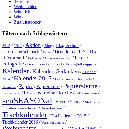
Termine
Weihnachten
Windlicht
Winter
Zugluftstopper
Filtern nach Schlagwörtern
Aktion
/
/
/
/
Blog-Aktion
/
2013
2014
Blog
DIY
Do-
Christbaumschmuck
/
/
Detailfoto
/
/
Deko
it-Yourself
/
/
/
Essen
/
Erdbeeren
Erinnerungsteppich
Fotografie
/
/
/
Gewinnspiel
Individuelle Zugluftstopper
Kalender
Kalender-Gedanken
/
/
Kalender
Kalender 2015
/
/
/
/
2014
kalt
Küchen-Kumpels
Papiersterne
Papier
Papierstern
/
/
/
/
Panorama
Post aus meiner Küche
/
/
/
Plotterdatei
Selbstmachen
senSEASONal
Stern
/
/
Sterne
/
Stoffreste
/
/
/
Stoffreste verarbeiten
Tauschaktion
Tischkalender
/
Tischkalender 2015
/
Tischkalender 2016
/
/
Vorankündigung
Weihnachten
Winter
/
/
/
Wolle
/