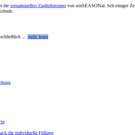
er die
sensationellen Zugluftstopper
von senSEASONal. Seit einiger Zeit
Gründe.
 schließlich
...
mehr lesen
eitung
cht
ack die individuelle Füllung