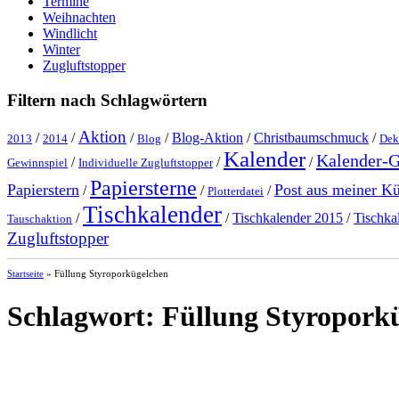
Termine
Weihnachten
Windlicht
Winter
Zugluftstopper
Filtern nach Schlagwörtern
Aktion
/
/
/
/
Blog-Aktion
/
Christbaumschmuck
/
2013
2014
Blog
Dek
Kalender
Kalender-
/
/
/
Gewinnspiel
Individuelle Zugluftstopper
Papiersterne
Papierstern
Post aus meiner K
/
/
/
Plotterdatei
Tischkalender
/
/
Tischkalender 2015
/
Tischka
Tauschaktion
Zugluftstopper
Startseite
»
Füllung Styroporkügelchen
Schlagwort:
Füllung Styropork