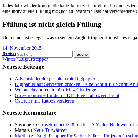
Jedes Jahr wieder kommt die kalte Jahreszeit – und mit ihr auch wied
eine individuelle Füllung möglich ist. Warum? Das hat verschiedene 
Füllung ist nicht gleich Füllung
Dem einen ist es egal, was in seinem Zugluftstopper drin ist – es ist ja
14. November 2015
Kommentare 1
Suche
Winter
/
Zugluftstopper
Neueste Beiträge
Adventskalender gestalten mit Digipapier
Digipapier auf Servietten drucken – eine Schritt-für-Schritt Anl
Weihnachtsmomente für dich – Challenge
Gruselmomente für dich – DIY-Idee Halloween-Licht
Ostereier mit Tattoos verzieren
Neueste Kommentare
Susanne
zu
Gruselmomente für dich – DIY-Idee Halloween-Li
Marta
zu
Neue Türwärmer
Martina
zu
Zugluftstopper für Selber-Füller – für jeden Geschm