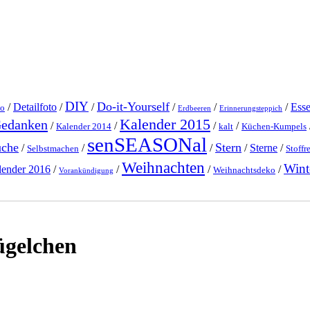
DIY
Do-it-Yourself
/
Detailfoto
/
/
/
/
/
Ess
o
Erdbeeren
Erinnerungsteppich
Kalender 2015
Gedanken
/
/
/
/
Kalender 2014
kalt
Küchen-Kumpels
senSEASONal
üche
Stern
/
/
/
/
Sterne
/
Selbstmachen
Stoffr
Weihnachten
Wint
lender 2016
/
/
/
/
Weihnachtsdeko
Vorankündigung
ügelchen