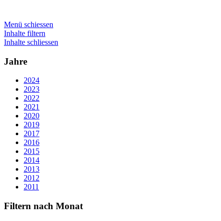
Menü schiessen
Inhalte filtern
Inhalte schliessen
Jahre
2024
2023
2022
2021
2020
2019
2017
2016
2015
2014
2013
2012
2011
Filtern nach Monat