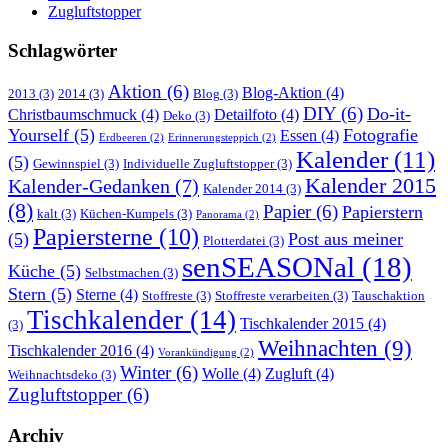
Zugluftstopper
Schlagwörter
Aktion
(6)
Blog-Aktion
(4)
2013
(3)
2014
(3)
Blog
(3)
DIY
(6)
Do-it-
Christbaumschmuck
(4)
Detailfoto
(4)
Deko
(3)
Yourself
(5)
Fotografie
Essen
(4)
Erdbeeren
(2)
Erinnerungsteppich
(2)
Kalender
(11)
(5)
Gewinnspiel
(3)
Individuelle Zugluftstopper
(3)
Kalender 2015
Kalender-Gedanken
(7)
Kalender 2014
(3)
(8)
Papier
(6)
Papierstern
kalt
(3)
Küchen-Kumpels
(3)
Panorama
(2)
Papiersterne
(10)
(5)
Post aus meiner
Plotterdatei
(3)
senSEASONal
(18)
Küche
(5)
Selbstmachen
(3)
Stern
(5)
Sterne
(4)
Stoffreste
(3)
Stoffreste verarbeiten
(3)
Tauschaktion
Tischkalender
(14)
Tischkalender 2015
(4)
(3)
Weihnachten
(9)
Tischkalender 2016
(4)
Vorankündigung
(2)
Winter
(6)
Wolle
(4)
Zugluft
(4)
Weihnachtsdeko
(3)
Zugluftstopper
(6)
Archiv