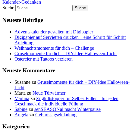
Kalender-Gedanken
Suche
Neueste Beiträge
Adventskalender gestalten mit Digipapier
Digipapier auf Servietten drucken – eine Schritt-für-Schritt
Anleitung
Weihnachtsmomente für dich – Challenge
Gruselmomente für dich – DIY-Idee Halloween-Licht
Ostereier mit Tattoos verzieren
Neueste Kommentare
Susanne
zu
Gruselmomente für dich – DIY-Idee Halloween-
Licht
Marta
zu
Neue Türwärmer
Martina
zu
Zugluftstopper für Selber-Füller – für jeden
Geschmack die individuelle Füllung
Sabine
zu
senSEASONal macht Winterpause
Angela
zu
Geburtstagseinladung
Kategorien