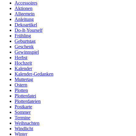
Accessoires
Aktionen
Allgemein
Anleitung
Dekoartikel
Do-It-Yourself
Frühling
Geburtstag
Geschenk
Gewinnspiel
Herbst
Hochzeit
Kalender
Kalender-Gedanken
Muttertag
Ostern
Plotten
Plotterdatei
Plotterdateien
Postkarte
Sommer
Termine
Weihnachten
Windlicht
Winter