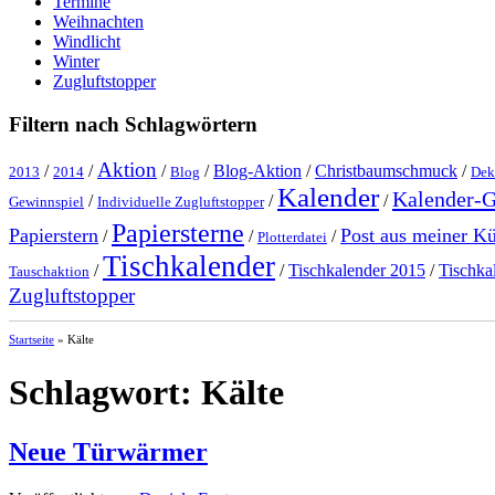
Termine
Weihnachten
Windlicht
Winter
Zugluftstopper
Filtern nach Schlagwörtern
Aktion
/
/
/
/
Blog-Aktion
/
Christbaumschmuck
/
2013
2014
Blog
Dek
Kalender
Kalender-
/
/
/
Gewinnspiel
Individuelle Zugluftstopper
Papiersterne
Papierstern
Post aus meiner K
/
/
/
Plotterdatei
Tischkalender
/
/
Tischkalender 2015
/
Tischka
Tauschaktion
Zugluftstopper
Startseite
»
Kälte
Schlagwort:
Kälte
Neue Türwärmer