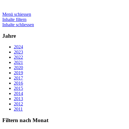
Menü schiessen
Inhalte filtern
Inhalte schliessen
Jahre
2024
2023
2022
2021
2020
2019
2017
2016
2015
2014
2013
2012
2011
Filtern nach Monat