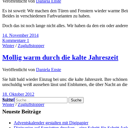
Veröffentlicht von
Daniela Enste
Es ist soweit: Wir machen den Türen und Fenstern wieder warme Beine
Beides in verschiedenen Farbvarianten zu haben.
Doch das ist noch lange nicht alles. Wir haben da den ein oder anderen 
14. November 2014
Kommentare 1
Winter
/
Zugluftstopper
Mollig warm durch die kalte Jahreszeit
Veröffentlicht von
Daniela Enste
Sie hält bald wieder Einzug bei uns: die kalte Jahreszeit. Ihre schöne
unschuldig weiß aussehen lässt und Eisblumen, die über Nacht an di
18. Oktober 2012
Schreibe einen Kommentar
Suche
Winter
/
Zugluftstopper
Neueste Beiträge
Adventskalender gestalten mit Digipapier
Digipapier auf Servietten drucken – eine Schritt-für-Schritt Anl