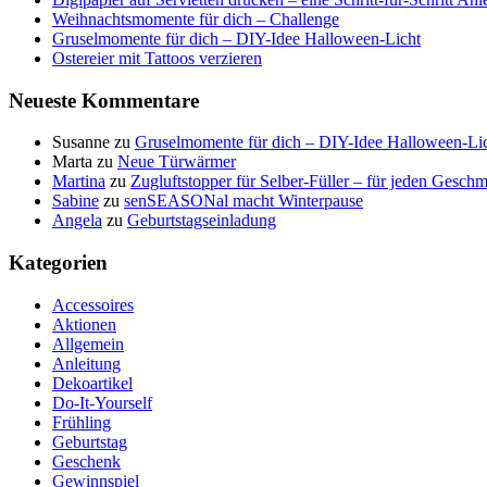
Weihnachtsmomente für dich – Challenge
Gruselmomente für dich – DIY-Idee Halloween-Licht
Ostereier mit Tattoos verzieren
Neueste Kommentare
Susanne
zu
Gruselmomente für dich – DIY-Idee Halloween-Li
Marta
zu
Neue Türwärmer
Martina
zu
Zugluftstopper für Selber-Füller – für jeden Geschm
Sabine
zu
senSEASONal macht Winterpause
Angela
zu
Geburtstagseinladung
Kategorien
Accessoires
Aktionen
Allgemein
Anleitung
Dekoartikel
Do-It-Yourself
Frühling
Geburtstag
Geschenk
Gewinnspiel