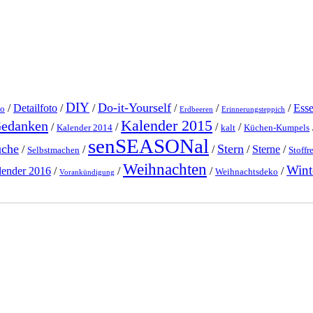
DIY
Do-it-Yourself
/
Detailfoto
/
/
/
/
/
Ess
o
Erdbeeren
Erinnerungsteppich
Kalender 2015
Gedanken
/
/
/
/
Kalender 2014
kalt
Küchen-Kumpels
senSEASONal
üche
Stern
/
/
/
/
Sterne
/
Selbstmachen
Stoffr
Weihnachten
Wint
lender 2016
/
/
/
/
Weihnachtsdeko
Vorankündigung