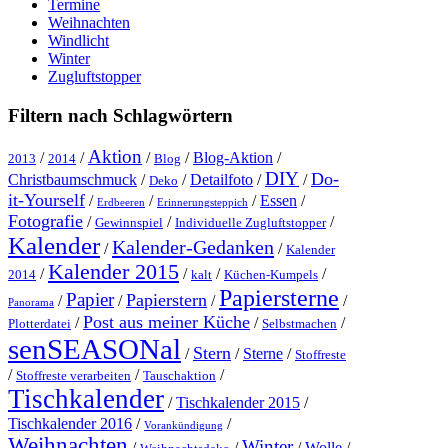
Termine
Weihnachten
Windlicht
Winter
Zugluftstopper
Filtern nach Schlagwörtern
Aktion
/
/
/
/
Blog-Aktion
/
2013
2014
Blog
DIY
Do-
Christbaumschmuck
/
/
Detailfoto
/
/
Deko
it-Yourself
/
/
/
Essen
/
Erdbeeren
Erinnerungsteppich
Fotografie
/
/
/
Gewinnspiel
Individuelle Zugluftstopper
Kalender
Kalender-Gedanken
/
/
Kalender
Kalender 2015
/
/
/
/
2014
kalt
Küchen-Kumpels
Papiersterne
Papier
Papierstern
/
/
/
/
Panorama
Post aus meiner Küche
/
/
/
Plotterdatei
Selbstmachen
senSEASONal
Stern
/
/
Sterne
/
Stoffreste
/
/
/
Stoffreste verarbeiten
Tauschaktion
Tischkalender
/
Tischkalender 2015
/
Tischkalender 2016
/
/
Vorankündigung
Weihnachten
Winter
/
/
/
Wolle
/