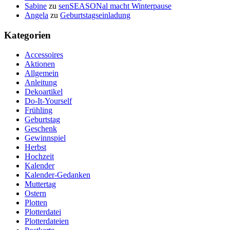
Sabine
zu
senSEASONal macht Winterpause
Angela
zu
Geburtstagseinladung
Kategorien
Accessoires
Aktionen
Allgemein
Anleitung
Dekoartikel
Do-It-Yourself
Frühling
Geburtstag
Geschenk
Gewinnspiel
Herbst
Hochzeit
Kalender
Kalender-Gedanken
Muttertag
Ostern
Plotten
Plotterdatei
Plotterdateien