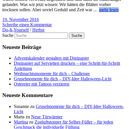
gelandet. Was wir jetzt wissen: Wir hätten die Blätter vorher
trocknen sollen. Aber soviel Geduld und Zeit war
...
mehr lesen
19. November 2016
Schreibe einen Kommentar
Do-It-Yourself
/
Herbst
Suche
Neueste Beiträge
Adventskalender gestalten mit Digipapier
Digipapier auf Servietten drucken – eine Schritt-für-Schritt
Anleitung
Weihnachtsmomente für dich – Challenge
Gruselmomente für dich – DIY-Idee Halloween-Licht
Ostereier mit Tattoos verzieren
Neueste Kommentare
Susanne
zu
Gruselmomente für dich – DIY-Idee Halloween-
Licht
Marta
zu
Neue Türwärmer
Martina
zu
Zugluftstopper für Selber-Füller – für jeden
Geschmack die individuelle Füllung