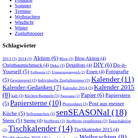
Postkarte
Sommer
Termine
Weihnachten
Windlicht
Winter
Zugluftstopper
Schlagwörter
Aktion
(6)
Blog-Aktion
(4)
2013
(3)
2014
(3)
Blog
(3)
DIY
(6)
Do-it-
Christbaumschmuck
(4)
Detailfoto
(4)
Deko
(3)
Yourself
(5)
Fotografie
Essen
(4)
Erdbeeren
(2)
Erinnerungsteppich
(2)
Kalender
(11)
(5)
Gewinnspiel
(3)
Individuelle Zugluftstopper
(3)
Kalender 2015
Kalender-Gedanken
(7)
Kalender 2014
(3)
(8)
Papier
(6)
Papierstern
kalt
(3)
Küchen-Kumpels
(3)
Panorama
(2)
Papiersterne
(10)
(5)
Post aus meiner
Plotterdatei
(3)
senSEASONal
(18)
Küche
(5)
Selbstmachen
(3)
Stern
(5)
Sterne
(4)
Stoffreste
(3)
Stoffreste verarbeiten
(3)
Tauschaktion
Tischkalender
(14)
Tischkalender 2015
(4)
(3)
Weihnachten
(9)
Tischkalender 2016
(4)