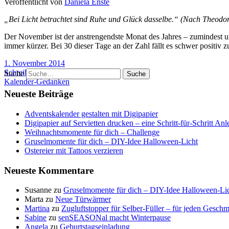
Veröffentlicht von
Daniela Enste
„Bei Licht betrachtet sind Ruhe und Glück dasselbe.“ (Nach Theodo
Der November ist der anstrengendste Monat des Jahres – zumindest 
immer kürzer. Bei 30 dieser Tage an der Zahl fällt es schwer positiv 
1. November 2014
Schreibe einen Kommentar
Suche
Kalender-Gedanken
Neueste Beiträge
Adventskalender gestalten mit Digipapier
Digipapier auf Servietten drucken – eine Schritt-für-Schritt Anl
Weihnachtsmomente für dich – Challenge
Gruselmomente für dich – DIY-Idee Halloween-Licht
Ostereier mit Tattoos verzieren
Neueste Kommentare
Susanne
zu
Gruselmomente für dich – DIY-Idee Halloween-Li
Marta
zu
Neue Türwärmer
Martina
zu
Zugluftstopper für Selber-Füller – für jeden Geschm
Sabine
zu
senSEASONal macht Winterpause
Angela
zu
Geburtstagseinladung