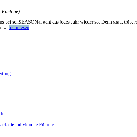
r Fontane)
uns bei senSEASONal geht das jedes Jahr wieder so. Denn grau, trüb,
zu
...
mehr lesen
eitung
cht
ack die individuelle Füllung