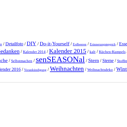
DIY
Do-it-Yourself
/
Detailfoto
/
/
/
/
/
Ess
o
Erdbeeren
Erinnerungsteppich
Kalender 2015
Gedanken
/
/
/
/
Kalender 2014
kalt
Küchen-Kumpels
senSEASONal
üche
Stern
/
/
/
/
Sterne
/
Selbstmachen
Stoffr
Weihnachten
Wint
lender 2016
/
/
/
/
Weihnachtsdeko
Vorankündigung