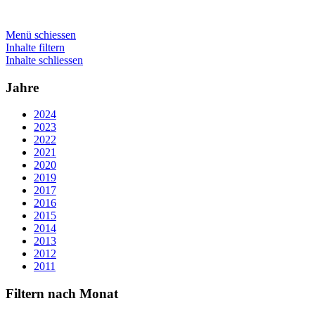
Menü schiessen
Inhalte filtern
Inhalte schliessen
Jahre
2024
2023
2022
2021
2020
2019
2017
2016
2015
2014
2013
2012
2011
Filtern nach Monat