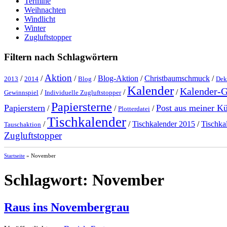
Termine
Weihnachten
Windlicht
Winter
Zugluftstopper
Filtern nach Schlagwörtern
Aktion
/
/
/
/
Blog-Aktion
/
Christbaumschmuck
/
2013
2014
Blog
Dek
Kalender
Kalender-
/
/
/
Gewinnspiel
Individuelle Zugluftstopper
Papiersterne
Papierstern
Post aus meiner K
/
/
/
Plotterdatei
Tischkalender
/
/
Tischkalender 2015
/
Tischka
Tauschaktion
Zugluftstopper
Startseite
»
November
Schlagwort:
November
Raus ins Novembergrau