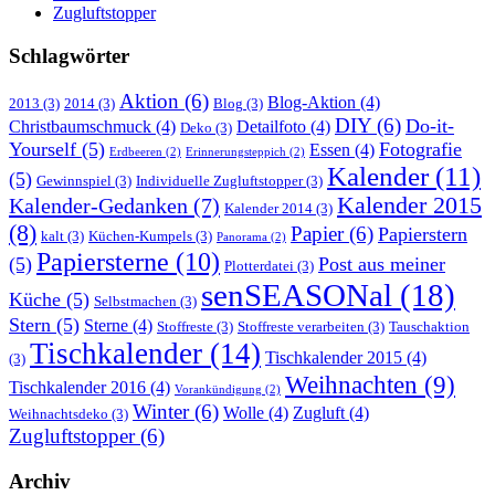
Zugluftstopper
Schlagwörter
Aktion
(6)
Blog-Aktion
(4)
2013
(3)
2014
(3)
Blog
(3)
DIY
(6)
Do-it-
Christbaumschmuck
(4)
Detailfoto
(4)
Deko
(3)
Yourself
(5)
Fotografie
Essen
(4)
Erdbeeren
(2)
Erinnerungsteppich
(2)
Kalender
(11)
(5)
Gewinnspiel
(3)
Individuelle Zugluftstopper
(3)
Kalender 2015
Kalender-Gedanken
(7)
Kalender 2014
(3)
(8)
Papier
(6)
Papierstern
kalt
(3)
Küchen-Kumpels
(3)
Panorama
(2)
Papiersterne
(10)
(5)
Post aus meiner
Plotterdatei
(3)
senSEASONal
(18)
Küche
(5)
Selbstmachen
(3)
Stern
(5)
Sterne
(4)
Stoffreste
(3)
Stoffreste verarbeiten
(3)
Tauschaktion
Tischkalender
(14)
Tischkalender 2015
(4)
(3)
Weihnachten
(9)
Tischkalender 2016
(4)
Vorankündigung
(2)
Winter
(6)
Wolle
(4)
Zugluft
(4)
Weihnachtsdeko
(3)
Zugluftstopper
(6)
Archiv