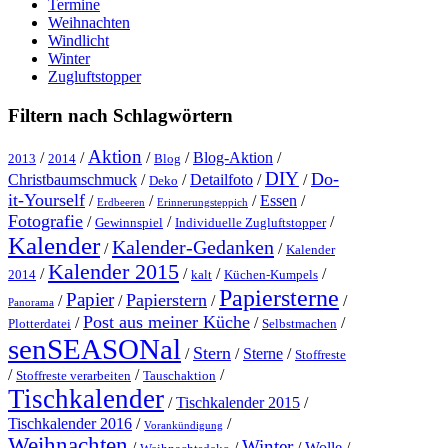
Termine
Weihnachten
Windlicht
Winter
Zugluftstopper
Filtern nach Schlagwörtern
Aktion
/
/
/
/
Blog-Aktion
/
2013
2014
Blog
DIY
Do-
Christbaumschmuck
/
/
Detailfoto
/
/
Deko
it-Yourself
/
/
/
Essen
/
Erdbeeren
Erinnerungsteppich
Fotografie
/
/
/
Gewinnspiel
Individuelle Zugluftstopper
Kalender
Kalender-Gedanken
/
/
Kalender
Kalender 2015
/
/
/
/
2014
kalt
Küchen-Kumpels
Papiersterne
Papier
Papierstern
/
/
/
/
Panorama
Post aus meiner Küche
/
/
/
Plotterdatei
Selbstmachen
senSEASONal
Stern
/
/
Sterne
/
Stoffreste
/
/
/
Stoffreste verarbeiten
Tauschaktion
Tischkalender
/
Tischkalender 2015
/
Tischkalender 2016
/
/
Vorankündigung
Weihnachten
Winter
/
/
/
Wolle
/