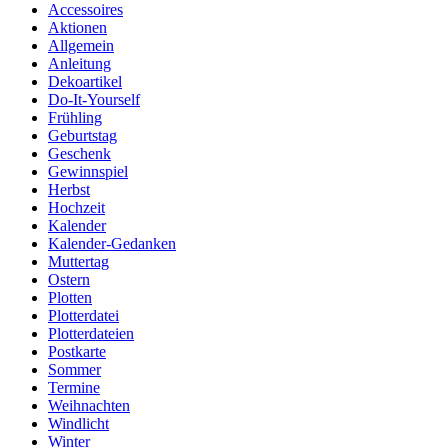
Accessoires
Aktionen
Allgemein
Anleitung
Dekoartikel
Do-It-Yourself
Frühling
Geburtstag
Geschenk
Gewinnspiel
Herbst
Hochzeit
Kalender
Kalender-Gedanken
Muttertag
Ostern
Plotten
Plotterdatei
Plotterdateien
Postkarte
Sommer
Termine
Weihnachten
Windlicht
Winter