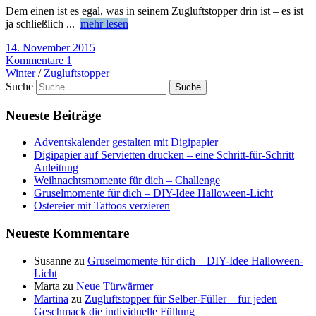
Dem einen ist es egal, was in seinem Zugluftstopper drin ist – es ist
ja schließlich
...
mehr lesen
14. November 2015
Kommentare 1
Winter
/
Zugluftstopper
Suche
Neueste Beiträge
Adventskalender gestalten mit Digipapier
Digipapier auf Servietten drucken – eine Schritt-für-Schritt
Anleitung
Weihnachtsmomente für dich – Challenge
Gruselmomente für dich – DIY-Idee Halloween-Licht
Ostereier mit Tattoos verzieren
Neueste Kommentare
Susanne
zu
Gruselmomente für dich – DIY-Idee Halloween-
Licht
Marta
zu
Neue Türwärmer
Martina
zu
Zugluftstopper für Selber-Füller – für jeden
Geschmack die individuelle Füllung