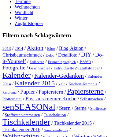
Termine
Weihnachten
Windlicht
Winter
Zugluftstopper
Filtern nach Schlagwörtern
Aktion
/
/
/
/
Blog-Aktion
/
2013
2014
Blog
DIY
Do-
Christbaumschmuck
/
/
Detailfoto
/
/
Deko
it-Yourself
/
/
/
Essen
/
Erdbeeren
Erinnerungsteppich
Fotografie
/
/
/
Gewinnspiel
Individuelle Zugluftstopper
Kalender
Kalender-Gedanken
/
/
Kalender
Kalender 2015
/
/
/
/
2014
kalt
Küchen-Kumpels
Papiersterne
Papier
Papierstern
/
/
/
/
Panorama
Post aus meiner Küche
/
/
/
Plotterdatei
Selbstmachen
senSEASONal
Stern
/
/
Sterne
/
Stoffreste
/
/
/
Stoffreste verarbeiten
Tauschaktion
Tischkalender
/
Tischkalender 2015
/
Tischkalender 2016
/
/
Vorankündigung
Weihnachten
Winter
/
/
/
Wolle
/