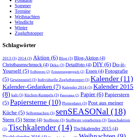
Postkarte
Sommer
Termine
Weihnachten
Windlicht
Winter
Zugluftstopper
Schlagwörter
Aktion
(6)
Blog-Aktion
(4)
2013
(3)
2014
(3)
Blog
(3)
DIY
(6)
Do-it-
Christbaumschmuck
(4)
Detailfoto
(4)
Deko
(3)
Yourself
(5)
Fotografie
Essen
(4)
Erdbeeren
(2)
Erinnerungsteppich
(2)
Kalender
(11)
(5)
Gewinnspiel
(3)
Individuelle Zugluftstopper
(3)
Kalender 2015
Kalender-Gedanken
(7)
Kalender 2014
(3)
(8)
Papier
(6)
Papierstern
kalt
(3)
Küchen-Kumpels
(3)
Panorama
(2)
Papiersterne
(10)
(5)
Post aus meiner
Plotterdatei
(3)
senSEASONal
(18)
Küche
(5)
Selbstmachen
(3)
Stern
(5)
Sterne
(4)
Stoffreste
(3)
Stoffreste verarbeiten
(3)
Tauschaktion
Tischkalender
(14)
Tischkalender 2015
(4)
(3)
Weihnachten
(9)
Tischkalender 2016
(4)