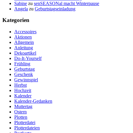
Sabine
zu
senSEASONal macht Winterpause
Angela
zu
Geburtstagseinladung
Kategorien
Accessoires
Aktionen
Allgemein
Anleitung
Dekoartikel
Do-It-Yourself
Frühling
Geburtstag
Geschenk
Gewinnspiel
Herbst
Hochzeit
Kalender
Kalender-Gedanken
Muttertag
Ostern
Plotten
Plotterdatei
Plotterdateien