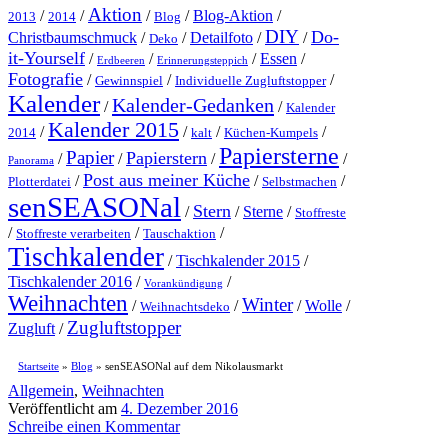
Aktion
/
/
/
/
Blog-Aktion
/
2013
2014
Blog
DIY
Do-
Christbaumschmuck
/
/
Detailfoto
/
/
Deko
it-Yourself
/
/
/
Essen
/
Erdbeeren
Erinnerungsteppich
Fotografie
/
/
/
Gewinnspiel
Individuelle Zugluftstopper
Kalender
Kalender-Gedanken
/
/
Kalender
Kalender 2015
/
/
/
/
2014
kalt
Küchen-Kumpels
Papiersterne
Papier
Papierstern
/
/
/
/
Panorama
Post aus meiner Küche
/
/
/
Plotterdatei
Selbstmachen
senSEASONal
Stern
/
/
Sterne
/
Stoffreste
/
/
/
Stoffreste verarbeiten
Tauschaktion
Tischkalender
/
Tischkalender 2015
/
Tischkalender 2016
/
/
Vorankündigung
Weihnachten
Winter
/
/
/
Wolle
/
Weihnachtsdeko
Zugluftstopper
Zugluft
/
Startseite
»
Blog
»
senSEASONal auf dem Nikolausmarkt
Allgemein
,
Weihnachten
Veröffentlicht am
4. Dezember 2016
Schreibe einen Kommentar