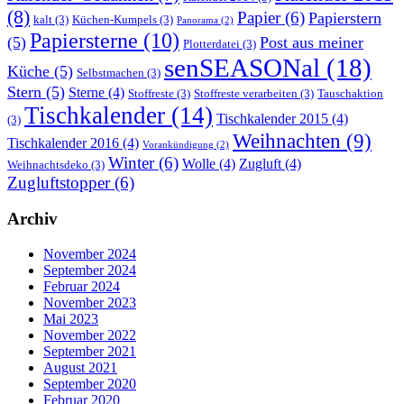
(8)
Papier
(6)
Papierstern
kalt
(3)
Küchen-Kumpels
(3)
Panorama
(2)
Papiersterne
(10)
(5)
Post aus meiner
Plotterdatei
(3)
senSEASONal
(18)
Küche
(5)
Selbstmachen
(3)
Stern
(5)
Sterne
(4)
Stoffreste
(3)
Stoffreste verarbeiten
(3)
Tauschaktion
Tischkalender
(14)
Tischkalender 2015
(4)
(3)
Weihnachten
(9)
Tischkalender 2016
(4)
Vorankündigung
(2)
Winter
(6)
Wolle
(4)
Zugluft
(4)
Weihnachtsdeko
(3)
Zugluftstopper
(6)
Archiv
November 2024
September 2024
Februar 2024
November 2023
Mai 2023
November 2022
September 2021
August 2021
September 2020
Februar 2020