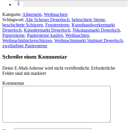
Kategorie:
Allgemein
,
Weihnachten
Schlagwort:
Alte Scheuer Degerloch
,
beleuchtete Sterne
,
beschichtete Schürzen
,
Fenstersterne
,
Kunsthandwerkermarkt
Degerloch
,
Künstlermarkt Degerloch
,
Nikolausmarkt Degerloch
,
Papiersterne
,
Papiersterne kaufen
,
Weihnachten
,
Weihnachtsbäckerschürzen
,
Weihnachtsmarkt Stuttgart Degerloch
,
zweifarbige Papiersterne
Schreibe einen Kommentar
Deine E-Mail-Adresse wird nicht veröffentlicht.
Erforderliche
Felder sind mit
markiert
Kommentar