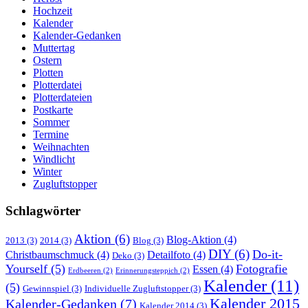
Hochzeit
Kalender
Kalender-Gedanken
Muttertag
Ostern
Plotten
Plotterdatei
Plotterdateien
Postkarte
Sommer
Termine
Weihnachten
Windlicht
Winter
Zugluftstopper
Schlagwörter
Aktion
(6)
Blog-Aktion
(4)
2013
(3)
2014
(3)
Blog
(3)
DIY
(6)
Do-it-
Christbaumschmuck
(4)
Detailfoto
(4)
Deko
(3)
Yourself
(5)
Fotografie
Essen
(4)
Erdbeeren
(2)
Erinnerungsteppich
(2)
Kalender
(11)
(5)
Gewinnspiel
(3)
Individuelle Zugluftstopper
(3)
Kalender 2015
Kalender-Gedanken
(7)
Kalender 2014
(3)