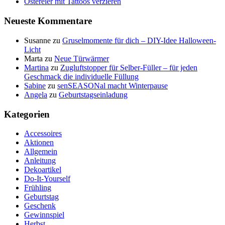
Ostereier mit Tattoos verzieren
Neueste Kommentare
Susanne
zu
Gruselmomente für dich – DIY-Idee Halloween-
Licht
Marta
zu
Neue Türwärmer
Martina
zu
Zugluftstopper für Selber-Füller – für jeden
Geschmack die individuelle Füllung
Sabine
zu
senSEASONal macht Winterpause
Angela
zu
Geburtstagseinladung
Kategorien
Accessoires
Aktionen
Allgemein
Anleitung
Dekoartikel
Do-It-Yourself
Frühling
Geburtstag
Geschenk
Gewinnspiel
Herbst