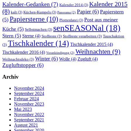
Kalender 2015
Kalender-Gedanken
(7)
Kalender 2014
(3)
(8)
Papier
(6)
Papierstern
kalt
(3)
Küchen-Kumpels
(3)
Panorama
(2)
Papiersterne
(10)
(5)
Post aus meiner
Plotterdatei
(3)
senSEASONal
(18)
Küche
(5)
Selbstmachen
(3)
Stern
(5)
Sterne
(4)
Stoffreste
(3)
Stoffreste verarbeiten
(3)
Tauschaktion
Tischkalender
(14)
Tischkalender 2015
(4)
(3)
Weihnachten
(9)
Tischkalender 2016
(4)
Vorankündigung
(2)
Winter
(6)
Wolle
(4)
Zugluft
(4)
Weihnachtsdeko
(3)
Zugluftstopper
(6)
Archiv
November 2024
September 2024
Februar 2024
November 2023
Mai 2023
November 2022
September 2021
August 2021
September 2020