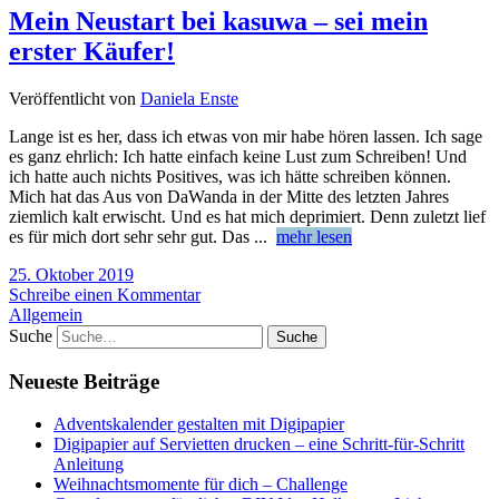
Mein Neustart bei kasuwa – sei mein
erster Käufer!
Veröffentlicht von
Daniela Enste
Lange ist es her, dass ich etwas von mir habe hören lassen. Ich sage
es ganz ehrlich: Ich hatte einfach keine Lust zum Schreiben! Und
ich hatte auch nichts Positives, was ich hätte schreiben können.
Mich hat das Aus von DaWanda in der Mitte des letzten Jahres
ziemlich kalt erwischt. Und es hat mich deprimiert. Denn zuletzt lief
es für mich dort sehr sehr gut. Das
...
mehr lesen
25. Oktober 2019
Schreibe einen Kommentar
Allgemein
Suche
Neueste Beiträge
Adventskalender gestalten mit Digipapier
Digipapier auf Servietten drucken – eine Schritt-für-Schritt
Anleitung
Weihnachtsmomente für dich – Challenge