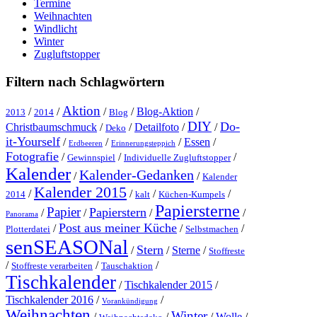
Termine
Weihnachten
Windlicht
Winter
Zugluftstopper
Filtern nach Schlagwörtern
Aktion
/
/
/
/
Blog-Aktion
/
2013
2014
Blog
DIY
Do-
Christbaumschmuck
/
/
Detailfoto
/
/
Deko
it-Yourself
/
/
/
Essen
/
Erdbeeren
Erinnerungsteppich
Fotografie
/
/
/
Gewinnspiel
Individuelle Zugluftstopper
Kalender
Kalender-Gedanken
/
/
Kalender
Kalender 2015
/
/
/
/
2014
kalt
Küchen-Kumpels
Papiersterne
Papier
Papierstern
/
/
/
/
Panorama
Post aus meiner Küche
/
/
/
Plotterdatei
Selbstmachen
senSEASONal
Stern
/
/
Sterne
/
Stoffreste
/
/
/
Stoffreste verarbeiten
Tauschaktion
Tischkalender
/
Tischkalender 2015
/
Tischkalender 2016
/
/
Vorankündigung
Weihnachten
Winter
/
/
/
Wolle
/