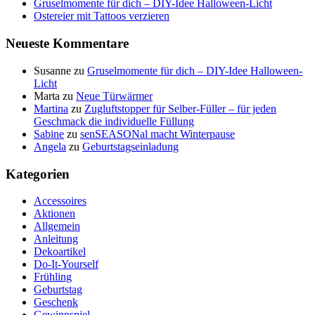
Gruselmomente für dich – DIY-Idee Halloween-Licht
Ostereier mit Tattoos verzieren
Neueste Kommentare
Susanne
zu
Gruselmomente für dich – DIY-Idee Halloween-
Licht
Marta
zu
Neue Türwärmer
Martina
zu
Zugluftstopper für Selber-Füller – für jeden
Geschmack die individuelle Füllung
Sabine
zu
senSEASONal macht Winterpause
Angela
zu
Geburtstagseinladung
Kategorien
Accessoires
Aktionen
Allgemein
Anleitung
Dekoartikel
Do-It-Yourself
Frühling
Geburtstag
Geschenk
Gewinnspiel