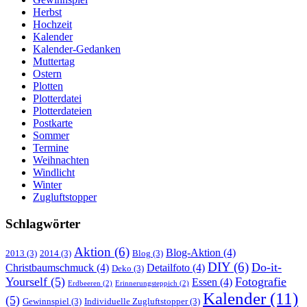
Herbst
Hochzeit
Kalender
Kalender-Gedanken
Muttertag
Ostern
Plotten
Plotterdatei
Plotterdateien
Postkarte
Sommer
Termine
Weihnachten
Windlicht
Winter
Zugluftstopper
Schlagwörter
Aktion
(6)
Blog-Aktion
(4)
2013
(3)
2014
(3)
Blog
(3)
DIY
(6)
Do-it-
Christbaumschmuck
(4)
Detailfoto
(4)
Deko
(3)
Yourself
(5)
Fotografie
Essen
(4)
Erdbeeren
(2)
Erinnerungsteppich
(2)
Kalender
(11)
(5)
Gewinnspiel
(3)
Individuelle Zugluftstopper
(3)