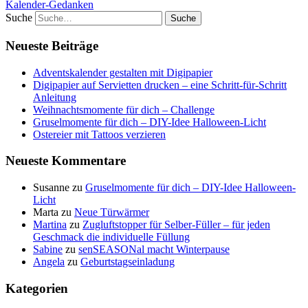
Kalender-Gedanken
Suche
Neueste Beiträge
Adventskalender gestalten mit Digipapier
Digipapier auf Servietten drucken – eine Schritt-für-Schritt
Anleitung
Weihnachtsmomente für dich – Challenge
Gruselmomente für dich – DIY-Idee Halloween-Licht
Ostereier mit Tattoos verzieren
Neueste Kommentare
Susanne
zu
Gruselmomente für dich – DIY-Idee Halloween-
Licht
Marta
zu
Neue Türwärmer
Martina
zu
Zugluftstopper für Selber-Füller – für jeden
Geschmack die individuelle Füllung
Sabine
zu
senSEASONal macht Winterpause
Angela
zu
Geburtstagseinladung
Kategorien