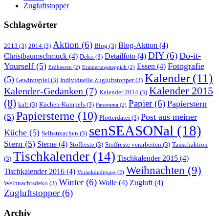
Zugluftstopper
Schlagwörter
Aktion
(6)
Blog-Aktion
(4)
2013
(3)
2014
(3)
Blog
(3)
DIY
(6)
Do-it-
Christbaumschmuck
(4)
Detailfoto
(4)
Deko
(3)
Yourself
(5)
Fotografie
Essen
(4)
Erdbeeren
(2)
Erinnerungsteppich
(2)
Kalender
(11)
(5)
Gewinnspiel
(3)
Individuelle Zugluftstopper
(3)
Kalender 2015
Kalender-Gedanken
(7)
Kalender 2014
(3)
(8)
Papier
(6)
Papierstern
kalt
(3)
Küchen-Kumpels
(3)
Panorama
(2)
Papiersterne
(10)
(5)
Post aus meiner
Plotterdatei
(3)
senSEASONal
(18)
Küche
(5)
Selbstmachen
(3)
Stern
(5)
Sterne
(4)
Stoffreste
(3)
Stoffreste verarbeiten
(3)
Tauschaktion
Tischkalender
(14)
Tischkalender 2015
(4)
(3)
Weihnachten
(9)
Tischkalender 2016
(4)
Vorankündigung
(2)
Winter
(6)
Wolle
(4)
Zugluft
(4)
Weihnachtsdeko
(3)
Zugluftstopper
(6)
Archiv