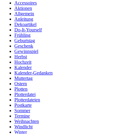
Accessoires
Aktionen
Allgemein
Anleitung
Dekoartikel
Do-It-Yourself
Frühling
Geburtstag
Geschenk
Gewinnspiel
Herbst
Hochzeit
Kalender
Kalender-Gedanken
Muttertag
Ostern
Plotten
Plotterdatei
Plotterdateien
Postkarte
Sommer
Termine
Weihnachten
Windlicht
Winter