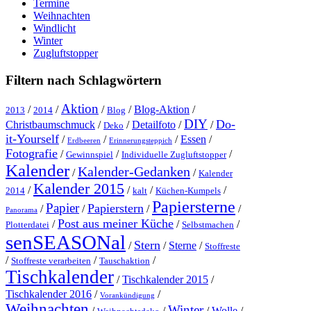
Termine
Weihnachten
Windlicht
Winter
Zugluftstopper
Filtern nach Schlagwörtern
Aktion
/
/
/
/
Blog-Aktion
/
2013
2014
Blog
DIY
Do-
Christbaumschmuck
/
/
Detailfoto
/
/
Deko
it-Yourself
/
/
/
Essen
/
Erdbeeren
Erinnerungsteppich
Fotografie
/
/
/
Gewinnspiel
Individuelle Zugluftstopper
Kalender
Kalender-Gedanken
/
/
Kalender
Kalender 2015
/
/
/
/
2014
kalt
Küchen-Kumpels
Papiersterne
Papier
Papierstern
/
/
/
/
Panorama
Post aus meiner Küche
/
/
/
Plotterdatei
Selbstmachen
senSEASONal
Stern
/
/
Sterne
/
Stoffreste
/
/
/
Stoffreste verarbeiten
Tauschaktion
Tischkalender
/
Tischkalender 2015
/
Tischkalender 2016
/
/
Vorankündigung
Weihnachten
Winter
/
/
/
Wolle
/