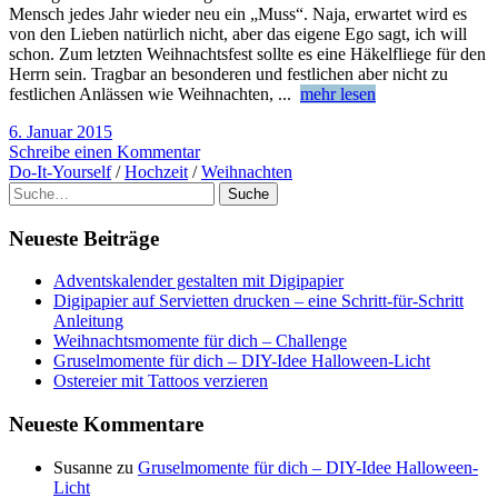
Mensch jedes Jahr wieder neu ein „Muss“. Naja, erwartet wird es
von den Lieben natürlich nicht, aber das eigene Ego sagt, ich will
schon. Zum letzten Weihnachtsfest sollte es eine Häkelfliege für den
Herrn sein. Tragbar an besonderen und festlichen aber nicht zu
festlichen Anlässen wie Weihnachten,
...
mehr lesen
6. Januar 2015
Schreibe einen Kommentar
Do-It-Yourself
/
Hochzeit
/
Weihnachten
Suche
Neueste Beiträge
Adventskalender gestalten mit Digipapier
Digipapier auf Servietten drucken – eine Schritt-für-Schritt
Anleitung
Weihnachtsmomente für dich – Challenge
Gruselmomente für dich – DIY-Idee Halloween-Licht
Ostereier mit Tattoos verzieren
Neueste Kommentare
Susanne
zu
Gruselmomente für dich – DIY-Idee Halloween-
Licht