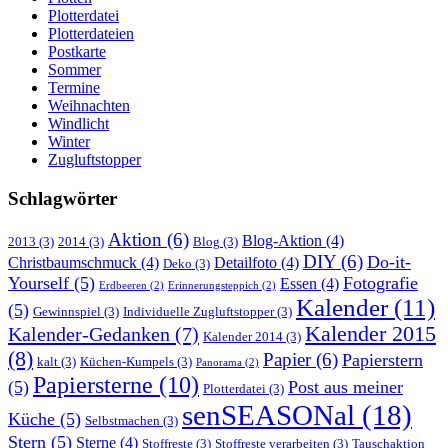
Plotterdatei
Plotterdateien
Postkarte
Sommer
Termine
Weihnachten
Windlicht
Winter
Zugluftstopper
Schlagwörter
Aktion
(6)
Blog-Aktion
(4)
2013
(3)
2014
(3)
Blog
(3)
DIY
(6)
Do-it-
Christbaumschmuck
(4)
Detailfoto
(4)
Deko
(3)
Yourself
(5)
Fotografie
Essen
(4)
Erdbeeren
(2)
Erinnerungsteppich
(2)
Kalender
(11)
(5)
Gewinnspiel
(3)
Individuelle Zugluftstopper
(3)
Kalender 2015
Kalender-Gedanken
(7)
Kalender 2014
(3)
(8)
Papier
(6)
Papierstern
kalt
(3)
Küchen-Kumpels
(3)
Panorama
(2)
Papiersterne
(10)
(5)
Post aus meiner
Plotterdatei
(3)
senSEASONal
(18)
Küche
(5)
Selbstmachen
(3)
Stern
(5)
Sterne
(4)
Stoffreste
(3)
Stoffreste verarbeiten
(3)
Tauschaktion