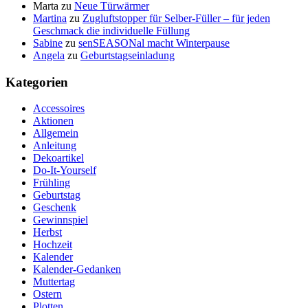
Marta
zu
Neue Türwärmer
Martina
zu
Zugluftstopper für Selber-Füller – für jeden
Geschmack die individuelle Füllung
Sabine
zu
senSEASONal macht Winterpause
Angela
zu
Geburtstagseinladung
Kategorien
Accessoires
Aktionen
Allgemein
Anleitung
Dekoartikel
Do-It-Yourself
Frühling
Geburtstag
Geschenk
Gewinnspiel
Herbst
Hochzeit
Kalender
Kalender-Gedanken
Muttertag
Ostern
Plotten