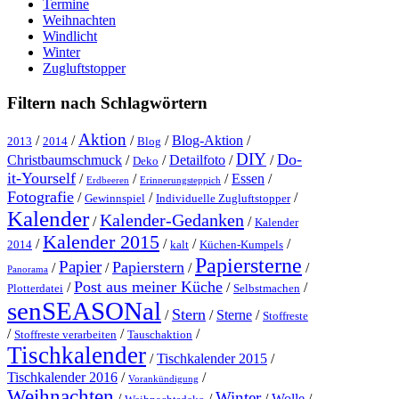
Termine
Weihnachten
Windlicht
Winter
Zugluftstopper
Filtern nach Schlagwörtern
Aktion
/
/
/
/
Blog-Aktion
/
2013
2014
Blog
DIY
Do-
Christbaumschmuck
/
/
Detailfoto
/
/
Deko
it-Yourself
/
/
/
Essen
/
Erdbeeren
Erinnerungsteppich
Fotografie
/
/
/
Gewinnspiel
Individuelle Zugluftstopper
Kalender
Kalender-Gedanken
/
/
Kalender
Kalender 2015
/
/
/
/
2014
kalt
Küchen-Kumpels
Papiersterne
Papier
Papierstern
/
/
/
/
Panorama
Post aus meiner Küche
/
/
/
Plotterdatei
Selbstmachen
senSEASONal
Stern
/
/
Sterne
/
Stoffreste
/
/
/
Stoffreste verarbeiten
Tauschaktion
Tischkalender
/
Tischkalender 2015
/
Tischkalender 2016
/
/
Vorankündigung
Weihnachten
Winter
/
/
/
Wolle
/