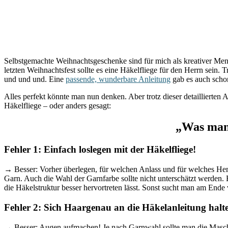
Selbstgemachte Weihnachtsgeschenke sind für mich als kreativer Mensc
letzten Weihnachtsfest sollte es eine Häkelfliege für den Herrn sein.
und und und. Eine
passende, wunderbare Anleitung
gab es auch schon
Alles perfekt könnte man nun denken. Aber trotz dieser detaillierten 
Häkelfliege – oder anders gesagt:
„Was man 
Fehler 1: Einfach loslegen mit der Häkelfliege!
→ Besser: Vorher überlegen, für welchen Anlass und für welches Hemd
Garn. Auch die Wahl der Garnfarbe sollte nicht unterschätzt werden. 
die Häkelstruktur besser hervortreten lässt. Sonst sucht man am Ende v
Fehler 2: Sich Haargenau an die Häkelanleitung halt
→ Besser: Augen aufmachen! Je nach Garnwahl sollte man die Maschen