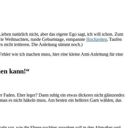
eben natürlich nicht, aber das eigene Ego sagt, ich will schon. Zum
n wie Weihnachten, runde Geburtstage, entspannte
Hochzeiten
, Taufen
nicht irritieren. Die Anleitung stimmt noch.)
Fehler wie ich machen muss, hier eine kleine Anti-Anleitung für eine
hen kann!“
er Faden. Eher leger? Dann ruhig ein etwas dickeres nicht glänzendes
n man es nicht häkeln muss. Am besten ein helleres Garn wählen, das
eln vor, wie die Fliege nachher aussehen soll in den Abmaßen und