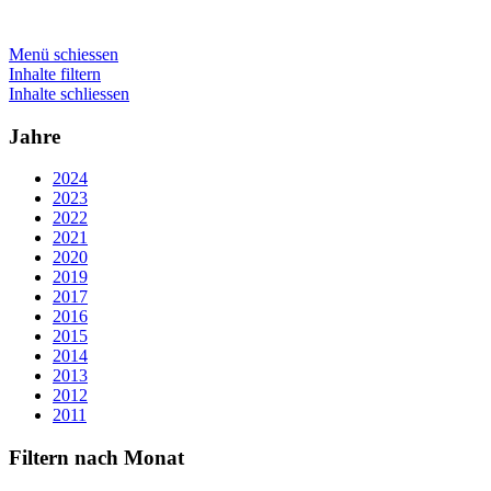
Menü schiessen
Inhalte filtern
Inhalte schliessen
Jahre
2024
2023
2022
2021
2020
2019
2017
2016
2015
2014
2013
2012
2011
Filtern nach Monat