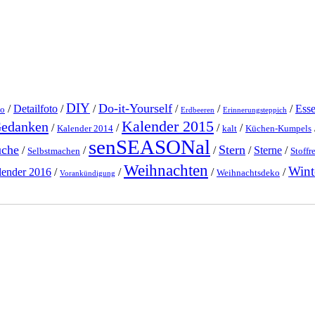
DIY
Do-it-Yourself
/
Detailfoto
/
/
/
/
/
Ess
o
Erdbeeren
Erinnerungsteppich
Kalender 2015
Gedanken
/
/
/
/
Kalender 2014
kalt
Küchen-Kumpels
senSEASONal
üche
Stern
/
/
/
/
Sterne
/
Selbstmachen
Stoffr
Weihnachten
Wint
lender 2016
/
/
/
/
Weihnachtsdeko
Vorankündigung