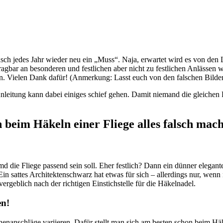
h jedes Jahr wieder neu ein „Muss“. Naja, erwartet wird es von den Li
 Tragbar an besonderen und festlichen aber nicht zu festlichen Anlässe
. Vielen Dank dafür! (Anmerkung: Lasst euch von den falschen Bildern 
Anleitung kann dabei einiges schief gehen. Damit niemand die gleichen 
beim Häkeln einer Fliege alles falsch mac
 die Fliege passend sein soll. Eher festlich? Dann ein dünner elegant
Ein sattes Architektenschwarz hat etwas für sich – allerdings nur, wen
ergeblich nach der richtigen Einstichstelle für die Häkelnadel.
en!
anschläge variieren. Dafür stellt man sich am besten schon beim Häk