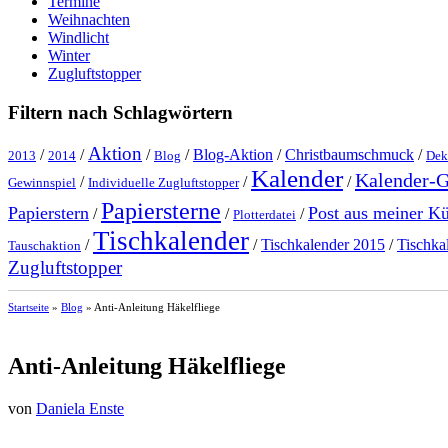
Termine
Weihnachten
Windlicht
Winter
Zugluftstopper
Filtern nach Schlagwörtern
Aktion
/
/
/
/
Blog-Aktion
/
Christbaumschmuck
/
2013
2014
Blog
Dek
Kalender
Kalender-
/
/
/
Gewinnspiel
Individuelle Zugluftstopper
Papiersterne
Papierstern
Post aus meiner K
/
/
/
Plotterdatei
Tischkalender
/
/
Tischkalender 2015
/
Tischka
Tauschaktion
Zugluftstopper
Startseite
»
Blog
»
Anti-Anleitung Häkelfliege
Anti-Anleitung Häkelfliege
von
Daniela Enste